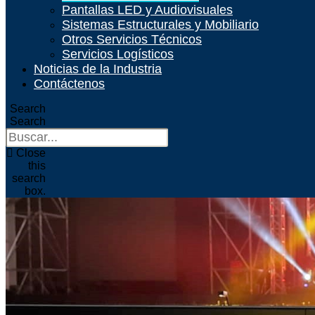
Pantallas LED y Audiovisuales
Sistemas Estructurales y Mobiliario
Otros Servicios Técnicos
Servicios Logísticos
Noticias de la Industria
Contáctenos
Search
Search
Close
this
search
box.