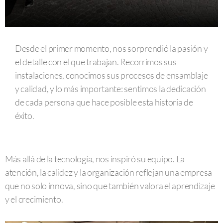
Desde el primer momento, nos sorprendió la pasión y
el detalle con el que trabajan. Recorrimos sus
instalaciones, conocimos sus procesos de ensamblaje
y calidad, y lo más importante: sentimos la dedicación
de cada persona que hace posible esta historia de
éxito.
Más allá de la tecnología, nos inspiró su equipo. La
atención, la calidez y la organización reflejan una empresa
que no solo innova, sino que también valora el aprendizaje
y el crecimiento.