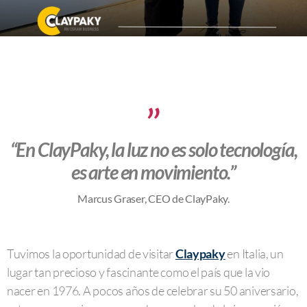
“En ClayPaky, la luz no es solo tecnología,
es arte en movimiento.”
Marcus Graser, CEO de ClayPaky.
Tuvimos la oportunidad de visitar
Claypaky
en Italia, un
lugar tan precioso y fascinante como el país que la vio
nacer en 1976. A pocos años de celebrar su 50 aniversario,